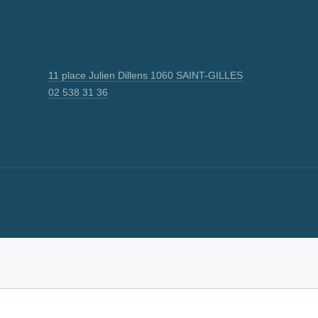
11 place Julien Dillens 1060 SAINT-GILLES
02 538 31 36