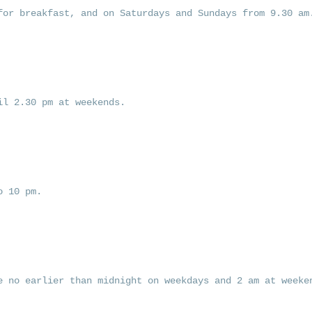
for breakfast, and on Saturdays and Sundays from 9.30 am
il 2.30 pm at weekends.
o 10 pm.
e no earlier than midnight on weekdays and 2 am at weeke